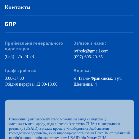
Контакти
БПР
Приймальня генерального
Зв’язок з нами:
директора:
ivfrcdc@gmail.com
(034) 275-28-78
(097) 605-20-35
Графік роботи:
Адреса:
8.00-17.00
м. Івано-Франківськ, вул.
Обідня перерва: 12.00-13.00
Шевченка, 4
Створення цього вебсайту стало можливим завдяки підтримці
американського народу, наданій через Агентство США з міжнародного
розвитку (USAID) в межах проєкту «Розбудова стійкої системи
громадського здоров’я», який впроваджує організація Пакт. Зміст публікацій
не обв’язково відображає точку зору USAID або Уряду США.