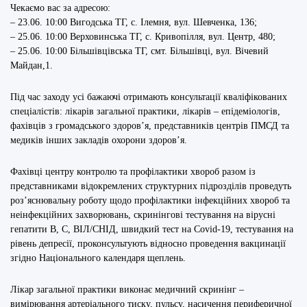
Чекаємо вас за адресою:
– 23.06. 10:00 Вигодська ТГ, с. Ілемня, вул. Шевченка, 136;
– 25.06. 10:00 Верховинська ТГ, с. Кривопілля, вул. Центр, 480;
– 25.06. 10:00 Більшівцівська ТГ, смт. Більшівці, вул. Вічевий
Майдан,1.
Під час заходу усі бажаючі отримають консультації кваліфікованих
спеціалістів: лікарів загальної практики, лікарів – епідеміологів,
фахівців з громадського здоров’я, представників центрів ПМСД та
медиків інших закладів охорони здоровʼя.
Фахівці центру контролю та профілактики хвороб разом із
представниками відокремлених структурних підрозділів проведуть
роз’яснювальну роботу щодо профілактики інфекційних хвороб та
неінфекційних захворювань, скринінгові тестування на вірусні
гепатити В, С, ВІЛ/СНІД, швидкий тест на Covid-19, тестування на
рівень депресії, проконсультують відносно проведення вакцинації
згідно Національного календаря щеплень.
Лікар загальної практики виконає медичний скринінг –
вимірювання артеріального тиску, пульсу, насичення периферичної