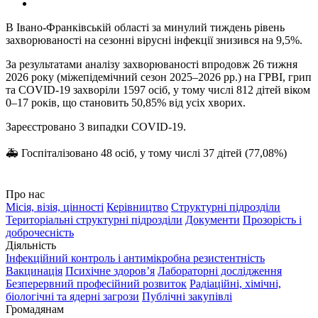
В Івано-Франківській області за минулий тиждень рівень
захворюваності на сезонні вірусні інфекції знизився на 9,5%.
За результатами аналізу захворюваності впродовж 26 тижня
2026 року (міжепідемічний сезон 2025–2026 рр.) на ГРВІ, грип
та COVID-19 захворіли 1597 осіб, у тому числі 812 дітей віком
0–17 років, що становить 50,85% від усіх хворих.
Зареєстровано 3 випадки COVID-19.
🚑 Госпіталізовано 48 осіб, у тому числі 37 дітей (77,08%)
Про нас
Місія, візія, цінності
Керівництво
Структурні підрозділи
Територіальні структурні підрозділи
Документи
Прозорість і
доброчесність
Діяльність
Інфекційний контроль і антимікробна резистентність
Вакцинація
Психічне здоров’я
Лабораторні дослідження
Безперервний професійний розвиток
Радіаційні, хімічні,
біологічні та ядерні загрози
Публічні закупівлі
Громадянам