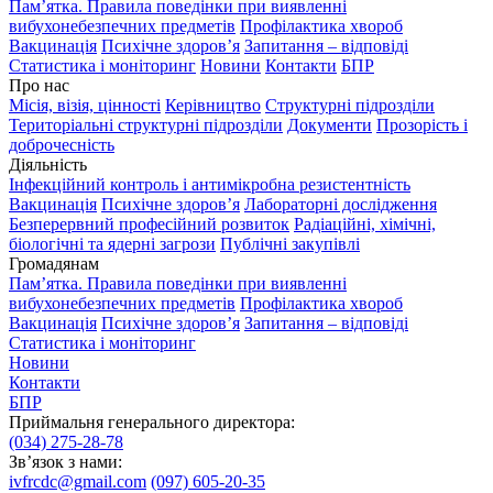
Пам’ятка. Правила поведінки при виявленні
вибухонебезпечних предметів
Профілактика хвороб
Вакцинація
Психічне здоров’я
Запитання – відповіді
Статистика і моніторинг
Новини
Контакти
БПР
Про нас
Місія, візія, цінності
Керівництво
Структурні підрозділи
Територіальні структурні підрозділи
Документи
Прозорість і
доброчесність
Діяльність
Інфекційний контроль і антимікробна резистентність
Вакцинація
Психічне здоров’я
Лабораторні дослідження
Безперервний професійний розвиток
Радіаційні, хімічні,
біологічні та ядерні загрози
Публічні закупівлі
Громадянам
Пам’ятка. Правила поведінки при виявленні
вибухонебезпечних предметів
Профілактика хвороб
Вакцинація
Психічне здоров’я
Запитання – відповіді
Статистика і моніторинг
Новини
Контакти
БПР
Приймальня генерального директора:
(034) 275-28-78
Зв’язок з нами:
ivfrcdc@gmail.com
(097) 605-20-35