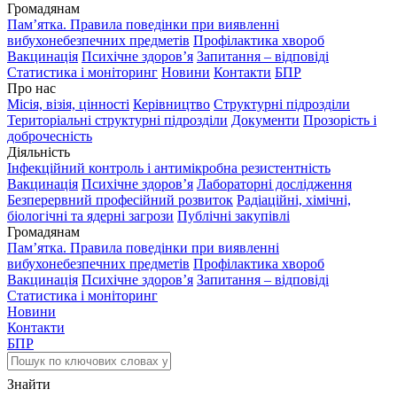
Громадянам
Пам’ятка. Правила поведінки при виявленні
вибухонебезпечних предметів
Профілактика хвороб
Вакцинація
Психічне здоров’я
Запитання – відповіді
Статистика і моніторинг
Новини
Контакти
БПР
Про нас
Місія, візія, цінності
Керівництво
Структурні підрозділи
Територіальні структурні підрозділи
Документи
Прозорість і
доброчесність
Діяльність
Інфекційний контроль і антимікробна резистентність
Вакцинація
Психічне здоров’я
Лабораторні дослідження
Безперервний професійний розвиток
Радіаційні, хімічні,
біологічні та ядерні загрози
Публічні закупівлі
Громадянам
Пам’ятка. Правила поведінки при виявленні
вибухонебезпечних предметів
Профілактика хвороб
Вакцинація
Психічне здоров’я
Запитання – відповіді
Статистика і моніторинг
Новини
Контакти
БПР
Знайти