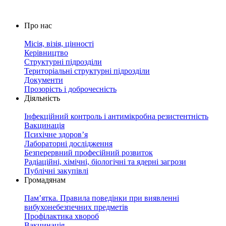
Про нас
Місія, візія, цінності
Керівництво
Структурні підрозділи
Територіальні структурні підрозділи
Документи
Прозорість і доброчесність
Діяльність
Інфекційний контроль і антимікробна резистентність
Вакцинація
Психічне здоров’я
Лабораторні дослідження
Безперервний професійний розвиток
Радіаційні, хімічні, біологічні та ядерні загрози
Публічні закупівлі
Громадянам
Пам’ятка. Правила поведінки при виявленні
вибухонебезпечних предметів
Профілактика хвороб
Вакцинація