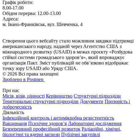
Графік роботи:
8.00-17.00
Обідня перерва: 12.00-13.00
Адреса:
м. Івано-Франківськ, вул. Шевченка, 4
Створення цього вебсайту стало можливим завдяки підтримці
американського народу, наданій через Агентство США з
міжнародного розвитку (USAID) в межах проєкту «Розбудова
стійкої системи громадського здоров’я», який впроваджує
організація Пакт. Зміст публікацій не обв’язково відображає
точку зору USAID або Уряду США.
© 2026 Всі права захищені
Зроблено в Postmen
Про нас
Місія, візія, цінності
Керівництво
Структурні підрозділи
Територіальні структурні підрозділи
Документи
Прозорість і
доброчесність
Діяльність
Інфекційний контроль і антимікробна резистентність
Вакцинація
Психічне здоров’я
Лабораторні дослідження
Безперервний професійний розвиток
Радіаційні, хімічні,
біологічні та ядерні загрози
Публічні закупівлі