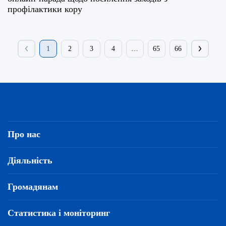
профілактики кору
1
2
3
4
…
65
66
Про нас
Діяльність
Громадянам
Статистика і моніторинг